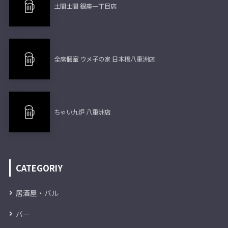
土間土間 銀座一丁目店
全席個室 ウメ子の家 日本橋八重洲店
ちゃい九炉 八重洲店
CATEGORIY
居酒屋・バル
バー