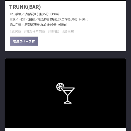
TRUNK(BAR)
JR山手線 ／ 渋谷駅(B1) 徒歩5分（350m）
東京メトロ千代田線 ／ 明治神宮前駅(出入口7) 徒歩6分（430m）
JR山手線 ／ 原宿駅(表参道口) 徒歩9分（660m）
原宿駅
明治神宮前駅
渋谷区
渋谷駅
喫煙スペース有