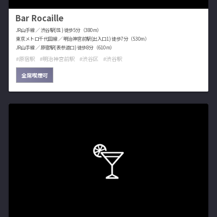
Bar Rocaille
JR山手線 ／ 渋谷駅(B1) 徒歩5分（380m）
東京メトロ千代田線 ／ 明治神宮前駅(出入口1) 徒歩7分（530m）
JR山手線 ／ 原宿駅(表参道口) 徒歩8分（610m）
原宿駅
明治神宮前駅
渋谷区
渋谷駅
全席喫煙可