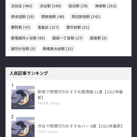
渋谷区
(403)
渋谷駅
(389)
目白駅
(29)
神泉駅
(252)
表参道駅
(18)
西新宿駅
(48)
西武新宿駅
(341)
要町駅
(47)
豊島区
(237)
都庁前駅
(51)
都電雑司ヶ谷駅
(63)
銀座一丁目駅
(27)
銀座駅
(5)
雑司が谷駅
(5)
駒場東大前駅
(21)
人気記事ランキング
1
新宿で喫煙可のおすすめ居酒屋 11選【2022年最
新】
19669 views
2
渋谷で喫煙可のおすすめバー 8選【2022年最新】
5523 views