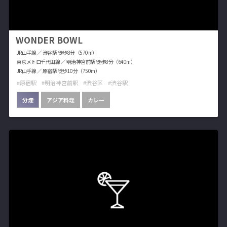
WONDER BOWL
JR山手線 ／ 渋谷駅 徒歩8分（570m）
東京メトロ千代田線 ／ 明治神宮前駅 徒歩8分（640m）
JR山手線 ／ 原宿駅 徒歩10分（750m）
原宿駅
明治神宮前駅
渋谷区
渋谷駅
分煙
アジア料理
カレー