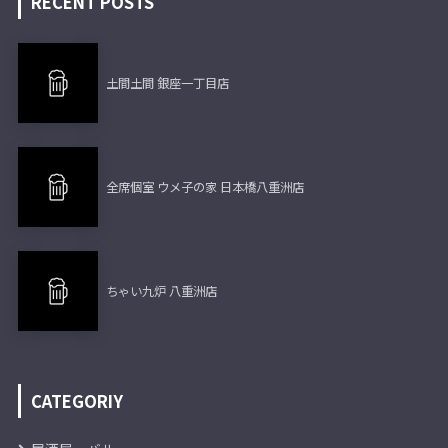
RECENT POSTS
土間土間 銀座一丁目店
全席個室 ウメ子の家 日本橋八重洲店
ちゃい九炉 八重洲店
CATEGORIY