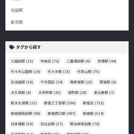
池袋駅
東京駅
タグから探す
三越前駅
(13)
中央区
(72)
二重橋前駅
(6)
京橋駅
(44)
代々木公園駅
(19)
代々木駅
(15)
代官山駅
(75)
北池袋駅
(36)
千代田区
(24)
南新宿駅
(23)
原宿駅
(6)
大久保駅
(6)
大手町駅
(25)
宝町駅
(20)
恵比寿駅
(7)
新大久保駅
(13)
新宿三丁目駅
(390)
新宿区
(732)
新宿御苑前駅
(98)
新宿西口駅
(497)
新宿駅
(514)
日本橋駅
(50)
日比谷駅
(17)
明治神宮前駅
(76)