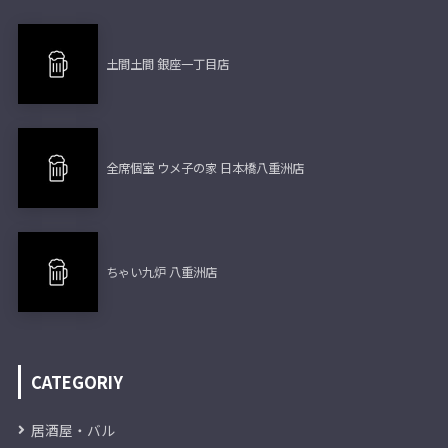
土間土間 銀座一丁目店
全席個室 ウメ子の家 日本橋八重洲店
ちゃい九炉 八重洲店
CATEGORIY
居酒屋・バル