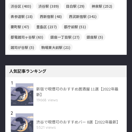
渋谷区
(403)
渋谷駅
(389)
目白駅
(29)
神泉駅
(252)
表参道駅
(18)
西新宿駅
(48)
西武新宿駅
(341)
要町駅
(47)
豊島区
(237)
都庁前駅
(51)
都電雑司ヶ谷駅
(63)
銀座一丁目駅
(27)
銀座駅
(5)
雑司が谷駅
(5)
駒場東大前駅
(21)
人気記事ランキング
1
新宿で喫煙可のおすすめ居酒屋 11選【2022年最
新】
19668 views
2
渋谷で喫煙可のおすすめバー 8選【2022年最新】
5521 views