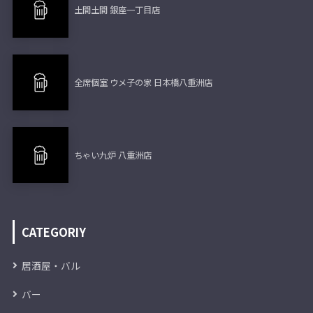
土間土間 銀座一丁目店
全席個室 ウメ子の家 日本橋八重洲店
ちゃい九炉 八重洲店
CATEGORIY
居酒屋・バル
バー